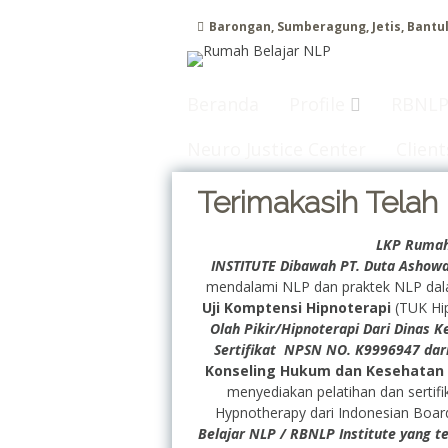
Lanjut ke konten
Barongan, Sumberagung, Jetis, Bantu
Beranda
Profile
RBNLP
Neuro Justice Center
Client
Terimakasih Telah
LKP Rumah
INSTITUTE Dibawah PT. Duta Ashow
mendalami NLP dan praktek NLP dala
Uji Komptensi Hipnoterapi
(TUK Hip
Olah Pikir/Hipnoterapi Dari Dinas K
Sertifikat NPSN NO. K9996947 da
Konseling Hukum dan Kesehatan
menyediakan pelatihan dan sertif
Hypnotherapy dari Indonesian Boar
Belajar NLP /
RBNLP Institute
yang te