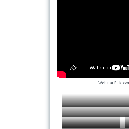
Webinar Psikosom
Sukses F
Motivasi-Dr Patisina