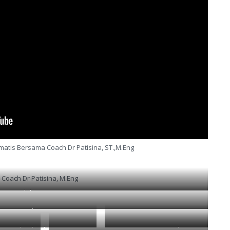
atis Bersama Coach Dr Patisina, ST.,M.Eng
Coach Dr Patisina, M.Eng
inansial di Masa Pensiun Dr. Patisina
Coach Dr. Patisina
Neuroleadership-Dr.Patisina
Pensiunpreneurship-