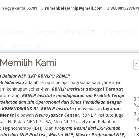
l, Yogyakarta 55781
rumahbelajarnlp@gmail.com
WA 081328767
 Academy
Program LKP RBNLP
Certified Co
s
Contact Us
 Memilih Kami
 Belajar NLP
(
LKP RBNLP
)/
RBNLP
ah Indonesia
adalah tempat belajar bagi siapa saja yang ingin
m kehidupan sehari-hari.
RBNLP Institute
sebagai Tempat
noterapi),
RBNLP Institute
mendapatkan izin Praktek Terapi
esehatan dan Izin Operasional dari Dinas Pendidikan dengan
Ag
ri KEMENDIKBUD RI
.
RBNLP Institute
menyediakan
layanan
 Mental
dibawah
Neuro Justice Ce
nter
. RBNLP Institute Juga
TR
ikasi NLP dari NFNLP-USA, Neo NLP Society dan Pelatihan
d Hypnotherapy (IBH), Dan
Program Resmi dari LKP Rumah
TR
rdiri dari NLP Praktisi , Master NLP, Master Profesional NLP,