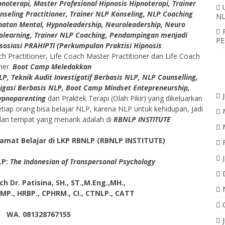
noterapi, Master Profesional Hipnosis Hipnoterapi, Trainer
nseling Practitioner, Trainer NLP Konseling, NLP Coaching
NL
ehatan Mental, Hypnoleadership, Neuroleadership, Neuro
olearning, Trainer NLP Coaching, Pendampingan menjadi
PE
Asosiasi PRAHIPTI (Perkumpulan Praktisi Hipnosis
ch Practitioner, Life Coach Master Practitioner dan Life Coach
ner.
Boot Camp Meledakkan
P, Teknik Audit Investigatif Berbasis NLP, NLP Counselling,
gasi Berbasis NLP, Boot Camp Mindset Entepreneurship,
Hypnoparenting
dan Praktek Terapi (Olah Pikir) yang dikeluarkan
etiap orang bisa belajar NLP, karena NLP untuk kehidupan, Jadi
dan tempat yang menarik adalah di
RBNLP INSTITUTE
amat Belajar di LKP RBNLP (RBNLP INSTITUTE)
LP:
The Indonesian of Transpersonal Psychology
 Dr. Patisina, SH., ST.,M.Eng.,MH.,
RMP., HRBP., CPHRM., CI., CTNLP., CATT
WA. 081328767155