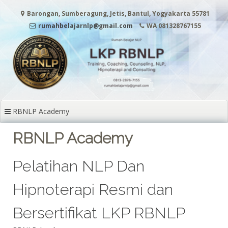
Lanjut ke konten
Barongan, Sumberagung, Jetis, Bantul, Yogyakarta 55781
rumahbelajarnlp@gmail.com
WA 081328767155
RBNLP Academy
RBNLP Academy
Pelatihan NLP Dan
Hipnoterapi Resmi dan
Bersertifikat LKP RBNLP