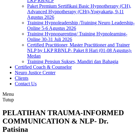
LKP RBNLP
Paket Premium Sertifikasi Basic Hypnotherapy (CH),
Advanced Hypnotherapy (CHt)-Yogyakarta, 9-11
Agustus 2026
Training Hypnoleadership /Training Neuro Leadership-
Online 5-6 Agustus 2026
Training Hypnoparenting/ Training Hypnolearning-
Online 30-31 Juli 2026
Certified Practitioner, Master Practitioner and Trainer
NLP by LKP RBNLP- Paket 8 Hari (01-08 Agustus)-
Medan
Training Pensiun Sukses, Mandiri dan Bahagia
Certified Coach & Counselor
Neuro Justice Center
Clients
Contact Us
Menu
Tutup
PELATIHAN TRAUMA-INFORMED
COMMUNICATION & NLP- Dr.
Patisina