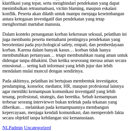
klarifikasi yang tepat, serta menghindari pendekatan yang dapat
menimbulkan retraumatisasi, victim blaming, maupun eskalasi
konflik. Peserta akan dilatih untuk mampu menjaga keseimbangan
antara ketegasan investigatif dan pendekatan yang tetap
menghormati martabat manusia.
Dalam konteks penanganan korban kekerasan seksual, pelatihan ini
juga membantu peserta memahami pentingnya pendekatan yang
berorientasi pada psychological safety, empati, dan pemberdayaan
korban. Karena dalam banyak kasus… korban tidak hanya
membutuhkan pertanyaan… tetapi membutuhkan ruang aman untuk
didengar tanpa dihakimi. Dan ketika seseorang merasa aman secara
emosional… sering kali informasi yang lebih jujur dan lebih
mendalam mulai muncul dengan sendirinya.
Pada akhirnya, pelatihan ini bertujuan membentuk investigator,
pendamping, konselor, mediator, HR, maupun profesional lainnya
agar memiliki kemampuan komunikasi investigatif yang lebih
tenang, profesional, strategis, dan beretika. Sebab kemampuan
terbesar seorang interviewer bukan terletak pada tekanan yang
diberikan… melainkan pada kemampuannya membangun
kepercayaan, menjaga kendali komunikasi, dan memperoleh fakta
secara objektif tanpa kehilangan sisi kemanusiaan.
NLPadmin
Uncategorized