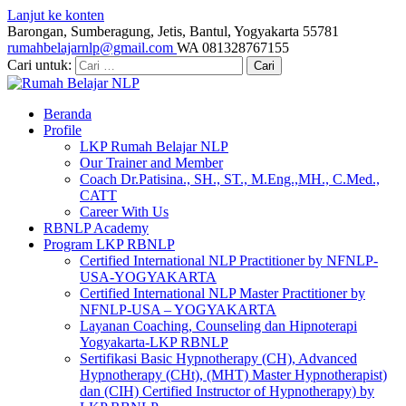
Lanjut ke konten
Barongan, Sumberagung, Jetis, Bantul, Yogyakarta 55781
rumahbelajarnlp@gmail.com
WA 081328767155
Cari untuk:
Cari
Beranda
Profile
LKP Rumah Belajar NLP
Our Trainer and Member
Coach Dr.Patisina., SH., ST., M.Eng.,MH., C.Med.,
CATT
Career With Us
RBNLP Academy
Program LKP RBNLP
Certified International NLP Practitioner by NFNLP-
USA-YOGYAKARTA
Certified International NLP Master Practitioner by
NFNLP-USA – YOGYAKARTA
Layanan Coaching, Counseling dan Hipnoterapi
Yogyakarta-LKP RBNLP
Sertifikasi Basic Hypnotherapy (CH), Advanced
Hypnotherapy (CHt), (MHT) Master Hypnotherapist)
dan (CIH) Certified Instructor of Hypnotherapy) by