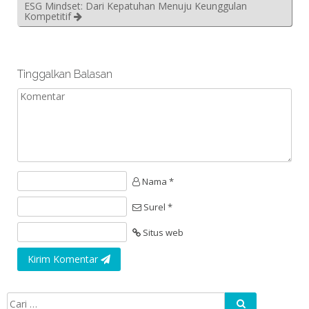
ESG Mindset: Dari Kepatuhan Menuju Keunggulan
Kompetitif
Tinggalkan Balasan
Nama *
Surel *
Situs web
Kirim Komentar
Cari
Cari untuk: