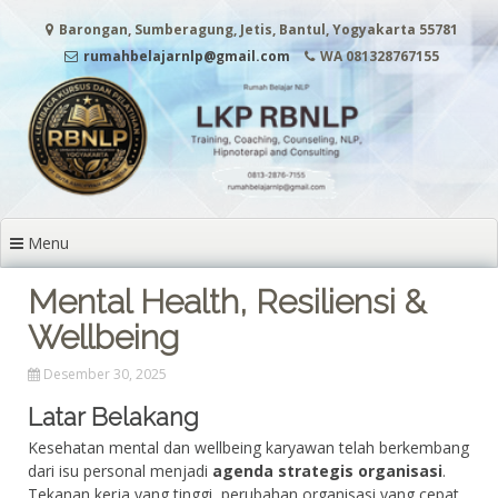
Lanjut ke konten
Barongan, Sumberagung, Jetis, Bantul, Yogyakarta 55781
rumahbelajarnlp@gmail.com
WA 081328767155
Menu
Mental Health, Resiliensi &
Wellbeing
Desember 30, 2025
Latar Belakang
Kesehatan mental dan wellbeing karyawan telah berkembang
dari isu personal menjadi
agenda strategis organisasi
.
Tekanan kerja yang tinggi, perubahan organisasi yang cepat,