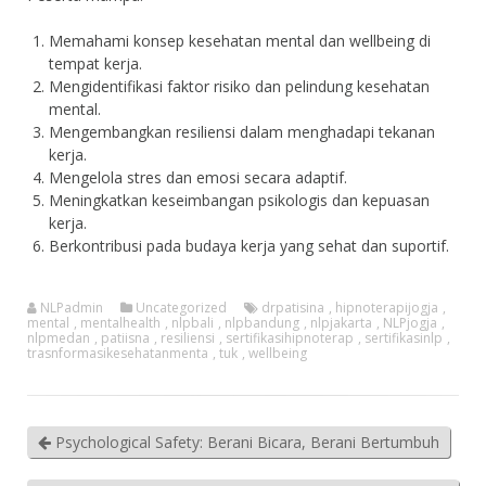
Memahami konsep kesehatan mental dan wellbeing di
tempat kerja.
Mengidentifikasi faktor risiko dan pelindung kesehatan
mental.
Mengembangkan resiliensi dalam menghadapi tekanan
kerja.
Mengelola stres dan emosi secara adaptif.
Meningkatkan keseimbangan psikologis dan kepuasan
kerja.
Berkontribusi pada budaya kerja yang sehat dan suportif.
NLPadmin
Uncategorized
drpatisina
,
hipnoterapijogja
,
mental
,
mentalhealth
,
nlpbali
,
nlpbandung
,
nlpjakarta
,
NLPjogja
,
nlpmedan
,
patiisna
,
resiliensi
,
sertifikasihipnoterap
,
sertifikasinlp
,
trasnformasikesehatanmenta
,
tuk
,
wellbeing
Psychological Safety: Berani Bicara, Berani Bertumbuh